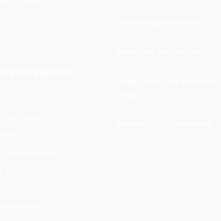
ítás és fizetés
23900
Ft
rlás menete
Energy tüzijáték telep
85000
Ft
olat
Pisces 64F lépcsős telep
38000
Ft
ékkategóriák
Happy Times 49F tüzijáték
telep
b
32000
Ft
os termékek
Revelation tüzijáték telep
arak
28000
Ft
ás rakétacsomagok
i gyertyák
aszökőkutak
áték telepek