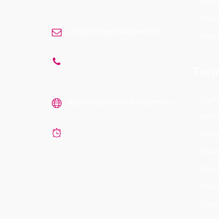
Száll
Pécs Nagypostavölgyi út 1.
Vásá
partyboompecs@gmail.com
Kapcs
Mobil 1: +36306324565
Term
Mobil 2: +36303783888
Egyé
http://tuzijatekdiszkontpecs.hu
Játék
Nyitva tartás időpont
Mozs
egyeztetéssel!
Pálc
Róma
Szikr
Tűzij