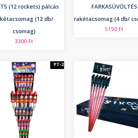
TS (12 rockets) pálcás
FARKASÜVÖLTÉS
akétacsomag (12 db/
rakétacsomag (4 db/ c
5150
Ft
csomag)
3300
Ft
PT-2