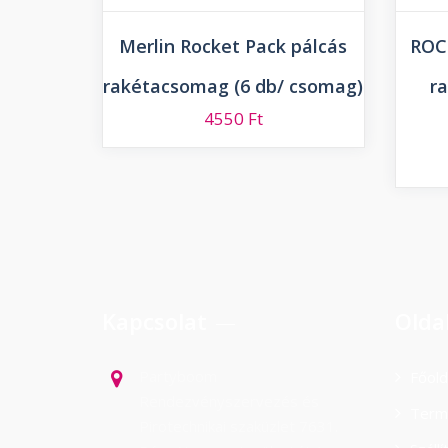
Merlin Rocket Pack pálcás
ROC
rakétacsomag (6 db/ csomag)
r
4550
Ft
Kapcsolat
Olda
Partyboom
Főold
Rendezvényszervezés és
Term
Pirotechnikai szaküzlet 7631.