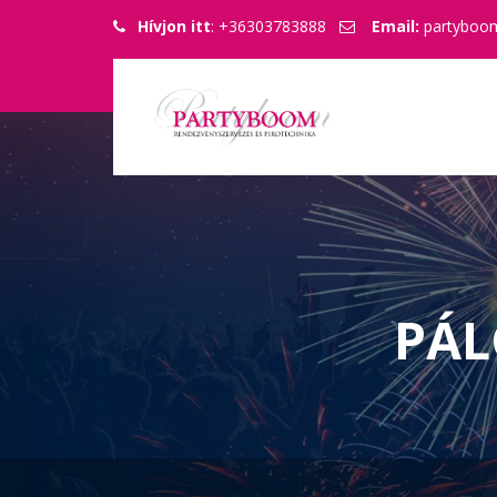
Hívjon itt
: +36303783888
Email:
partyboo
PÁL