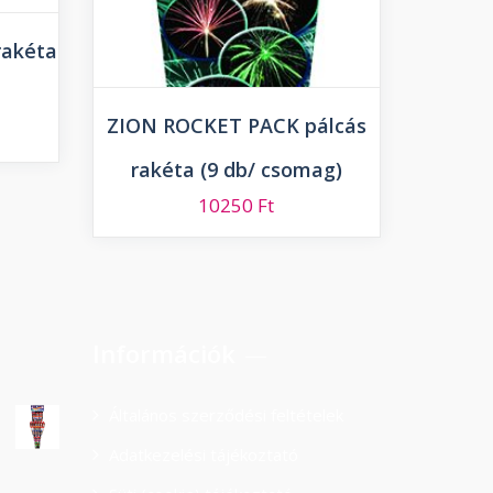
rakéta
ZION ROCKET PACK pálcás
rakéta (9 db/ csomag)
10250
Ft
Információk
Általános szerződési feltételek
Adatkezelési tájékoztató