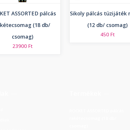
KET ASSORTED pálcás
Sikoly pálcás tüzijáték 
akétecsomag (18 db/
(12 db/ csomag)
450
Ft
csomag)
23900
Ft
lak
Termékek
al
ROCKET ASSORTED pálcás
rakétecsomag (18 db/
ékek
csomag)