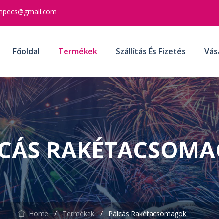
mpecs@gmail.com
Főoldal
Termékek
Szállítás És Fizetés
Vás
CÁS RAKÉTACSOM
Home
/
Termékek
/
Pálcás Rakétacsomagok