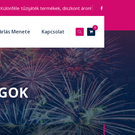
Különféle tűzijáték termékek, diszkont áron!
0
árlás Menete
Kapcsolat
AGOK