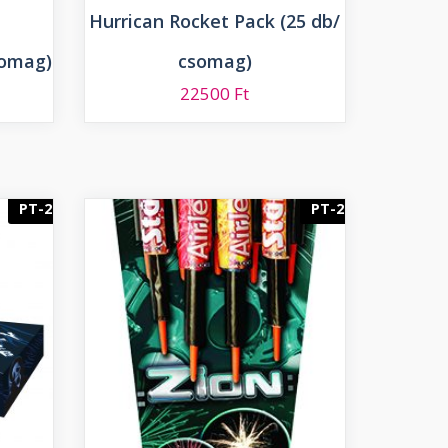
Hurrican Rocket Pack (25 db/
somag)
csomag)
22500
Ft
PT-2
PT-2