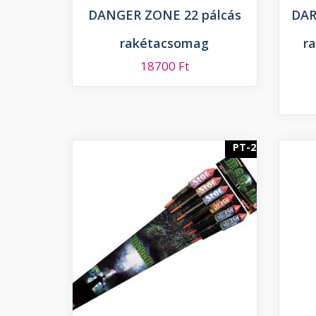
DANGER ZONE 22 pálcás
DAR
rakétacsomag
r
18700
Ft
PT-2