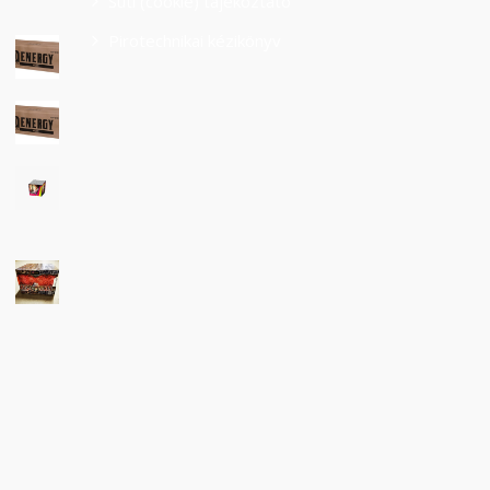
Süti (cookie) tájékoztató
Pirotechnikai kézikönyv