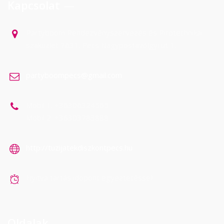
Kapcsolat
Partyboom Rendezvényszervezés és Pirotechnikai
szaküzlet 7631. Pécs Nagypostavölgyi út 1.
partyboompecs@gmail.com
Mobil 1: +36306324565
Mobil 2: +36303783888
http://tuzijatekdiszkontpecs.hu
Nyitva tartás időpont egyeztetéssel!
Oldalak