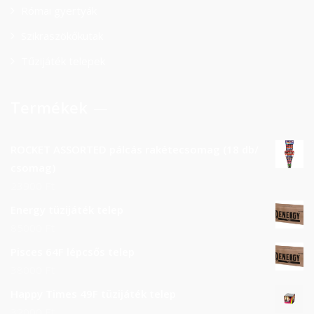
Római gyertyák
Szikraszökőkutak
Tűzijáték telepek
Termékek
ROCKET ASSORTED pálcás rakétecsomag (18 db/
csomag)
23900
Ft
Energy tüzijáték telep
85000
Ft
Pisces 64F lépcsős telep
38000
Ft
Happy Times 49F tüzijáték telep
32000
Ft