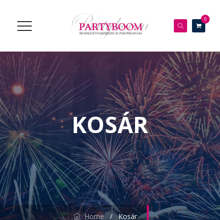
0
KOSÁR
Home
/
Kosár