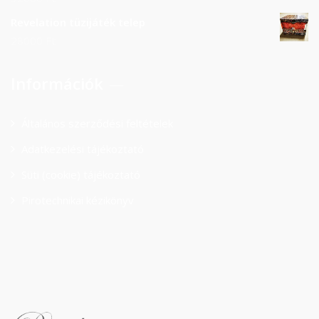
Revelation tüzijáték telep
28000
Ft
Információk
Általános szerződési feltételek
Adatkezelési tájékoztató
Süti (cookie) tájékoztató
Pirotechnikai kézikönyv