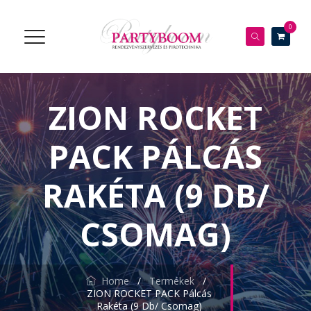
0
ZION ROCKET
PACK PÁLCÁS
RAKÉTA (9 DB/
CSOMAG)
Home
/
Termékek
/
ZION ROCKET PACK Pálcás
Rakéta (9 Db/ Csomag)