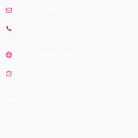
partyboompecs@gmail.com
Mobil 1: +36306324565
Mobil 2: +36303783888
http://tuzijatekdiszkontpecs.hu
Nyitva tartás időpont egyeztetéssel!
Oldalak
Főoldal
Termékek