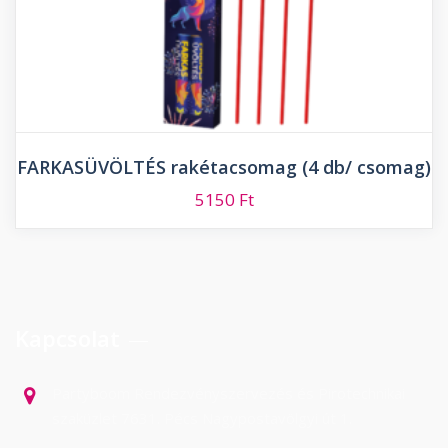
FARKASÜVÖLTÉS rakétacsomag (4 db/ csomag)
5150
Ft
Kapcsolat
Partyboom Rendezvényszervezés és Pirotechnikai
szaküzlet 7631. Pécs Nagypostavölgyi út 1.