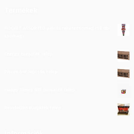
Termékek
ROCKET ASSORTED pálcás rakétecsomag (18 db/
csomag)
23900
Ft
Energy tüzijáték telep
85000
Ft
Pisces 64F lépcsős telep
38000
Ft
Happy Times 49F tüzijáték telep
32000
Ft
Revelation tüzijáték telep
28000
Ft
Információk