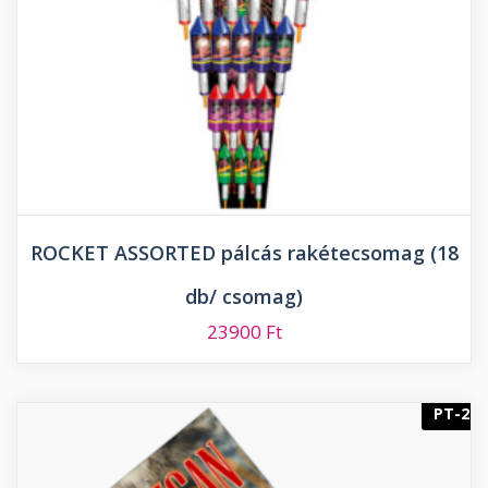
ROCKET ASSORTED pálcás rakétecsomag (18
db/ csomag)
23900
Ft
PT-2