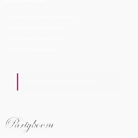
Általános szerződési feltételek
Adatkezelési tájékoztató
Süti (cookie) tájékoztató
Pirotechnikai kézikönyv
Partyboom Tűzijáték Barátok
Partyboom Rendezvényszervezés és Pirotechnikai szaküzlet