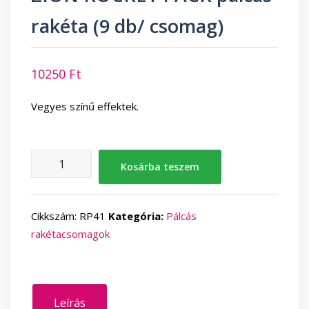
rakéta (9 db/ csomag)
10250
Ft
Vegyes színű effektek.
ZION
Kosárba teszem
ROCKET
PACK
pálcás
Cikkszám:
RP41
Kategória:
Pálcás
rakéta
rakétacsomagok
(9
db/
csomag)
mennyiség
Leírás