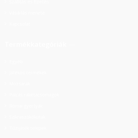
Szállítás és fizetés
Vásárlás menete
Kapcsolat
Termékkategóriák
Egyéb
Játékos termékek
Mozsarak
Pálcás rakétacsomagok
Római gyertyák
Szikraszökőkutak
Tűzijáték telepek