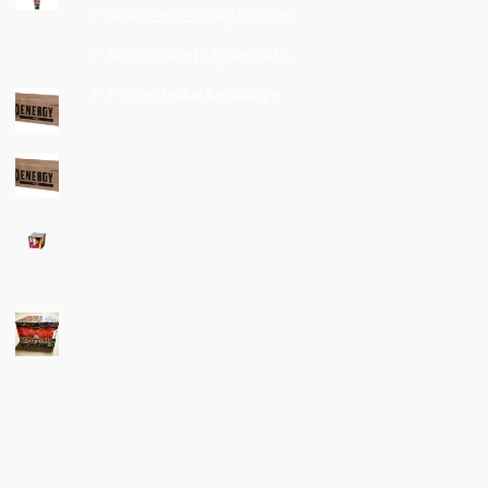
Adatkezelési tájékoztató
Süti (cookie) tájékoztató
Pirotechnikai kézikönyv