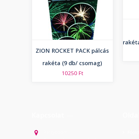
rakét
ZION ROCKET PACK pálcás
rakéta (9 db/ csomag)
10250
Ft
Kapcsolat
Olda
Partyboom
Főold