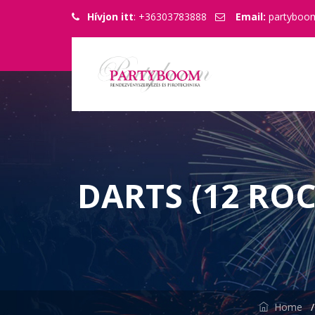
Hívjon itt
: +36303783888
Email:
partyboo
DARTS (12 RO
Home