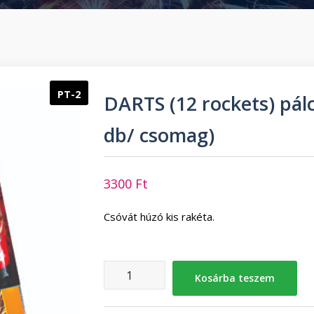
PT-2
DARTS (12 rockets) pál
db/ csomag)
3300
Ft
Csóvát húzó kis rakéta.
DARTS
Kosárba teszem
(12
rockets)