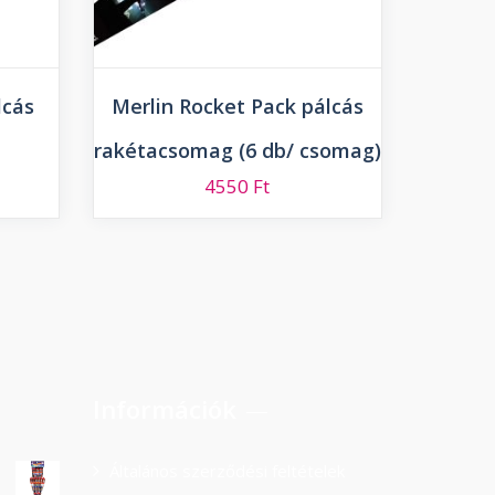
cás
Merlin Rocket Pack pálcás
rakétacsomag (6 db/ csomag)
4550
Ft
Információk
Általános szerződési feltételek