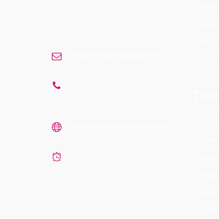
Rendezvényszervezés és
Term
Pirotechnikai szaküzlet 7631.
Száll
Pécs Nagypostavölgyi út 1.
Vásá
partyboompecs@gmail.com
Kapcs
Mobil 1: +36306324565
Term
Mobil 2: +36303783888
Egyé
http://tuzijatekdiszkontpecs.hu
Játék
Nyitva tartás időpont
Mozs
egyeztetéssel!
Pálc
Róma
Szikr