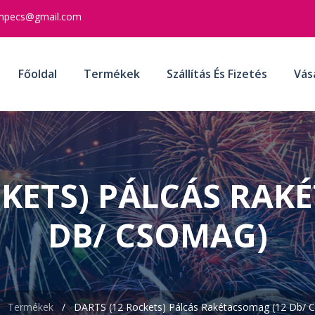
mpecs@gmail.com
Főoldal
Termékek
Szállítás És Fizetés
Vás
CKETS) PÁLCÁS RAK
DB/ CSOMAG)
/
Termékek
/
DARTS (12 Rockets) Pálcás Rakétacsomag (12 Db/ 