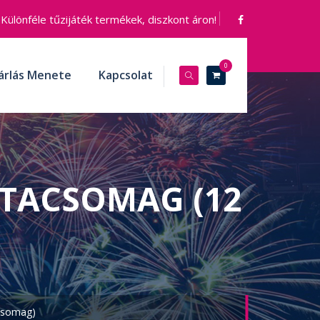
Különféle tűzijáték termékek, diszkont áron!
0
árlás Menete
Kapcsolat
ÉTACSOMAG (12
Csomag)