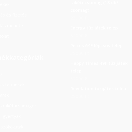
rakétecsomag (18 db/
ékek
csomag)
ítás és fizetés
23900
Ft
rlás menete
Energy tüzijáték telep
85000
Ft
olat
Pisces 64F lépcsős telep
38000
Ft
ékkategóriák
Happy Times 49F tüzijáték
telep
b
32000
Ft
os termékek
Revelation tüzijáték telep
arak
28000
Ft
ás rakétacsomagok
i gyertyák
aszökőkutak