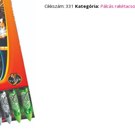
pálcás
Cikkszám:
331
Kategória:
Pálcás rakétac
rakétacsomag
(12
db/
csomag)
mennyiség