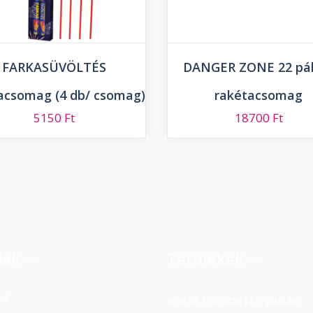
FARKASÜVÖLTÉS
DANGER ZONE 22 pál
acsomag (4 db/ csomag)
rakétacsomag
5150
Ft
18700
Ft
lak
Termékek
al
ROCKET ASSORTED pálcás