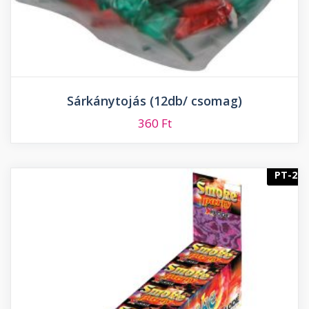
Sárkánytojás (12db/ csomag)
360
Ft
PT-2