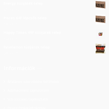
Energy tüzijáték telep
85000
Ft
Pisces 64F lépcsős telep
38000
Ft
Happy Times 49F tüzijáték telep
32000
Ft
Revelation tüzijáték telep
28000
Ft
Információk
Általános szerződési feltételek
Adatkezelési tájékoztató
Süti (cookie) tájékoztató
Pirotechnikai kézikönyv