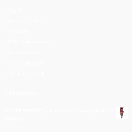
Egyéb
Játékos termékek
Mozsarak
Pálcás rakétacsomagok
Római gyertyák
Szikraszökőkutak
Tűzijáték telepek
Termékek
ROCKET ASSORTED pálcás rakétecsomag (18 db/
csomag)
23900
Ft