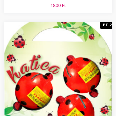
1800
Ft
PT-2