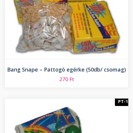
Bang Snape – Pattogó egérke (50db/ csomag)
270
Ft
PT-1