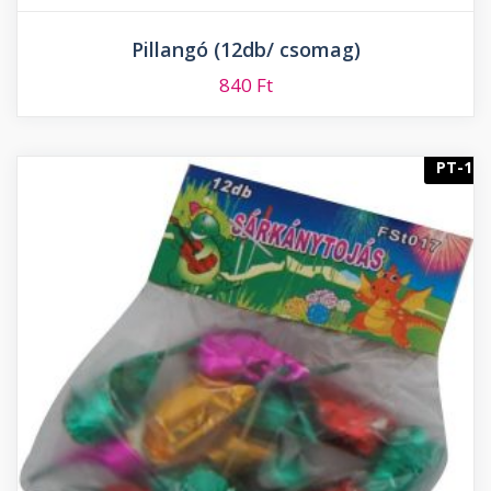
Pillangó (12db/ csomag)
840
Ft
PT-1