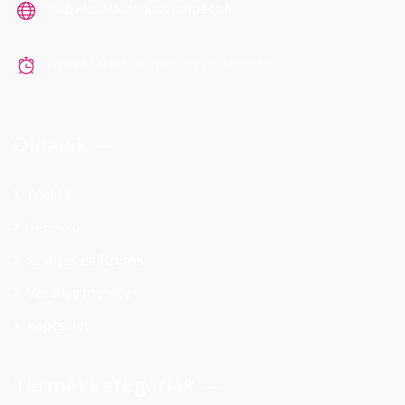
http://tuzijatekdiszkontpecs.hu
Nyitva tartás időpont egyeztetéssel!
Oldalak
Főoldal
Termékek
Szállítás és fizetés
Vásárlás menete
Kapcsolat
Termékkategóriák