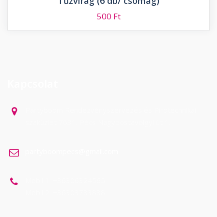
Tűzvirág (6 db/ csomag)
500
Ft
Kapcsolat
Partyboom Rendezvényszervezés és Pirotechnikai
szaküzlet 7631. Pécs Nagypostavölgyi út 1.
partyboompecs@gmail.com
Mobil 1: +36306324565
Mobil 2: +36303783888