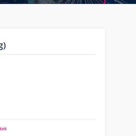
g)
kek