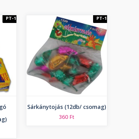
PT-1
PT-1
ogó
Sárkánytojás (12db/ csomag)
360
Ft
ag)