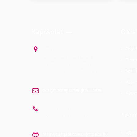
Kapcsolat
Olda
Partyboom
Főold
Rendezvényszervezés és
Term
Pirotechnikai szaküzlet 7631.
Száll
Pécs Nagypostavölgyi út 1.
Vásá
partyboompecs@gmail.com
Kapcs
Mobil 1: +36306324565
Term
Mobil 2: +36303783888
Egyé
http://tuzijatekdiszkontpecs.hu