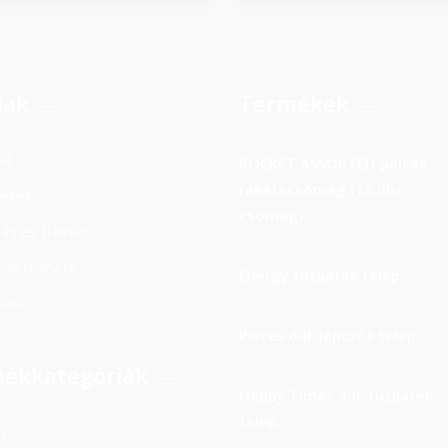
lak
Termékek
al
ROCKET ASSORTED pálcás
rakétecsomag (18 db/
ékek
csomag)
ítás és fizetés
23900
Ft
rlás menete
Energy tüzijáték telep
85000
Ft
olat
Pisces 64F lépcsős telep
38000
Ft
ékkategóriák
Happy Times 49F tüzijáték
telep
b
32000
Ft