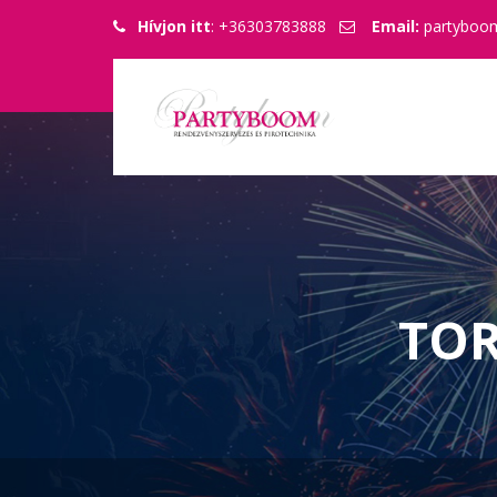
Hívjon itt
: +36303783888
Email:
partyboo
TOR