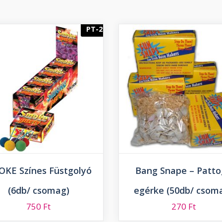
PT-2
KE Színes Füstgolyó
Bang Snape – Patt
(6db/ csomag)
egérke (50db/ csom
750
Ft
270
Ft