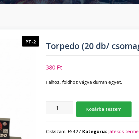
PT-2
Torpedo (20 db/ csoma
380
Ft
Falhoz, földhöz vágva durran egyet.
Torpedo
Kosárba teszem
(20
db/
csomag)
Cikkszám:
FS427
Kategória:
Játékos termé
mennyiség