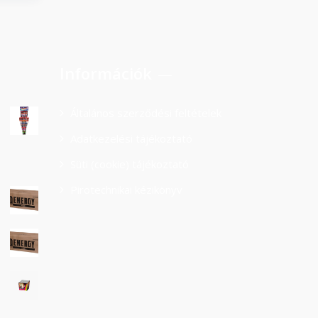
Információk
Általános szerződési feltételek
Adatkezelési tájékoztató
Süti (cookie) tájékoztató
Pirotechnikai kézikönyv