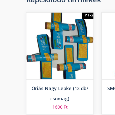
PT-2
Óriás Nagy Lepke (12 db/
SMO
csomag)
1600
Ft