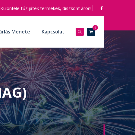
Különféle tűzijáték termékek, diszkont áron!
0
árlás Menete
Kapcsolat
MAG)