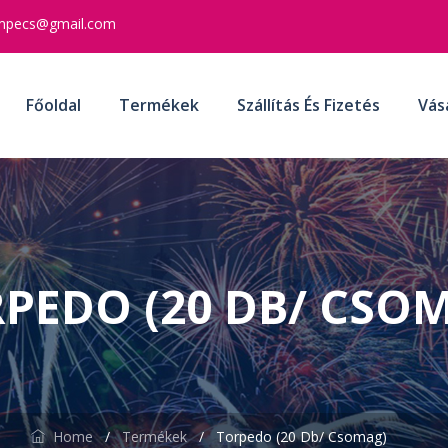
mpecs@gmail.com
Főoldal
Termékek
Szállítás És Fizetés
Vás
PEDO (20 DB/ CSO
Home
/
Termékek
/
Torpedo (20 Db/ Csomag)