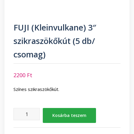
FUJI (Kleinvulkane) 3″
szikraszökőkút (5 db/
csomag)
2200
Ft
Színes szikraszökőkút.
FUJI
Kosárba teszem
(Kleinvulkane)
3"