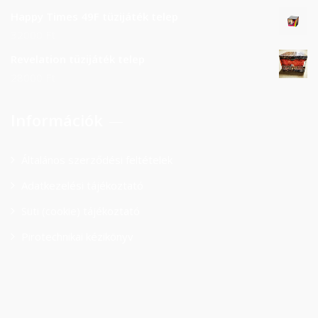
Happy Times 49F tüzijáték telep
32000
Ft
Revelation tüzijáték telep
28000
Ft
Információk
Általános szerződési feltételek
Adatkezelési tájékoztató
Süti (cookie) tájékoztató
Pirotechnikai kézikönyv