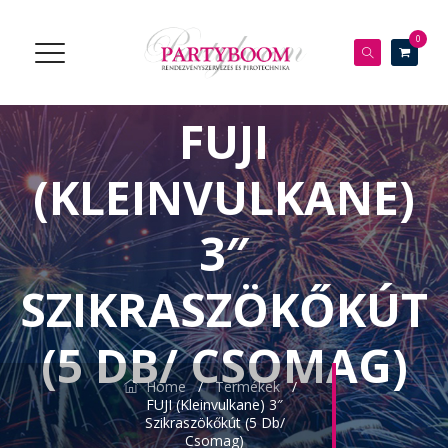
0
FUJI
(KLEINVULKANE)
3″
SZIKRASZÖKŐKÚT
(5 DB/ CSOMAG)
Home
/
Termékek
/
FUJI (Kleinvulkane) 3″
Szikraszökőkút (5 Db/
Csomag)