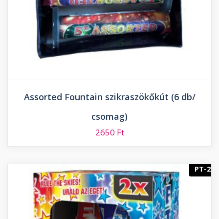
Assorted Fountain szikraszökőkút (6 db/
csomag)
2650
Ft
PT-2