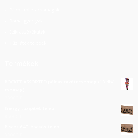
Pálcás rakétacsomagok
Római gyertyák
Szikraszökőkutak
Tűzijáték telepek
Termékek
ROCKET ASSORTED pálcás rakétecsomag (18 db/
csomag)
23900
Ft
Energy tüzijáték telep
85000
Ft
Pisces 64F lépcsős telep
38000
Ft