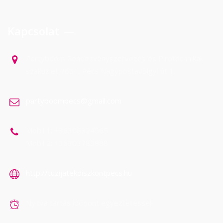
Kapcsolat
Partyboom Rendezvényszervezés és Pirotechnikai
szaküzlet 7631. Pécs Nagypostavölgyi út 1.
partyboompecs@gmail.com
Mobil 1: +36306324565
Mobil 2: +36303783888
http://tuzijatekdiszkontpecs.hu
Nyitva tartás időpont egyeztetéssel!