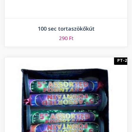
100 sec tortaszökőkút
290
Ft
PT-2