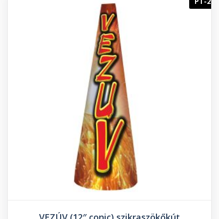
PT-2
VEZÚV (12″ conic) szikraszökőkút