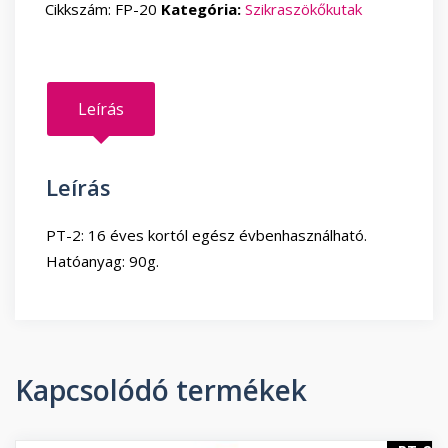
szikraszökőkút
Cikkszám:
FP-20
Kategória:
Szikraszökőkutak
(5
db/
csomag)
mennyiség
Leírás
Leírás
PT-2: 16 éves kortól egész évbenhasználható.
Hatóanyag: 90g.
Kapcsolódó termékek