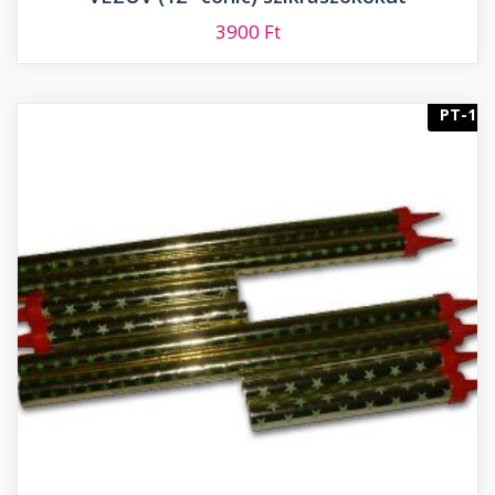
3900
Ft
PT-1