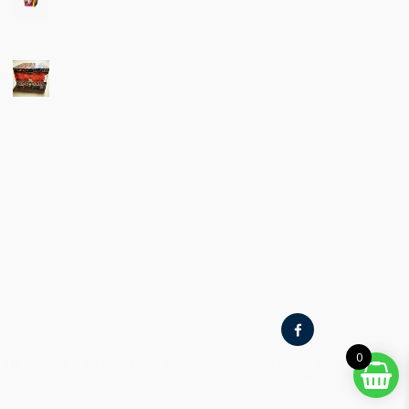
0
21. Minden Jog Fenntartva. Készítette: Netgo Systems
Kft.