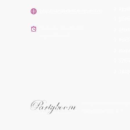
Egyé
http://tuzijatekdiszkontpecs.hu
Játék
Nyitva tartás időpont
Mozs
egyeztetéssel!
Pálc
Róma
Szikr
Tűzij
Partyboom Rendezvénysze
Nagypostavölgyi út 1.