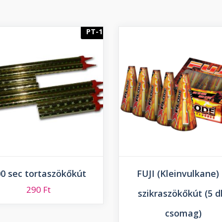
PT-1
0 sec tortaszökőkút
FUJI (Kleinvulkane) 
290
Ft
szikraszökőkút (5 d
csomag)