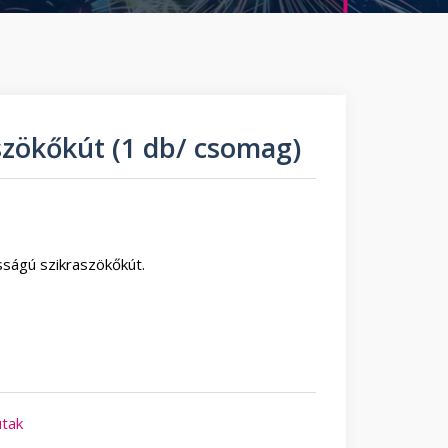
szökőkút (1 db/ csomag)
sságú szikraszökőkút.
utak