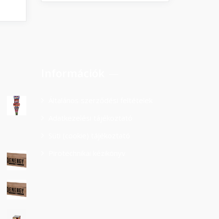
Információk
Általános szerződési feltételek
Adatkezelési tájékoztató
Süti (cookie) tájékoztató
Pirotechnikai kézikönyv