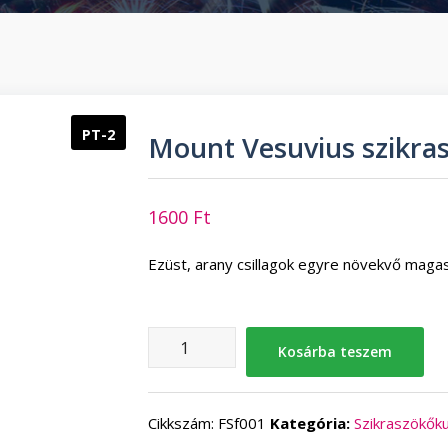
PT-2
Mount Vesuvius szikra
1600
Ft
Ezüst, arany csillagok egyre növekvő maga
Mount
Kosárba teszem
Vesuvius
szikraszökőkút
(1
Cikkszám:
FSf001
Kategória:
Szikraszökők
db/