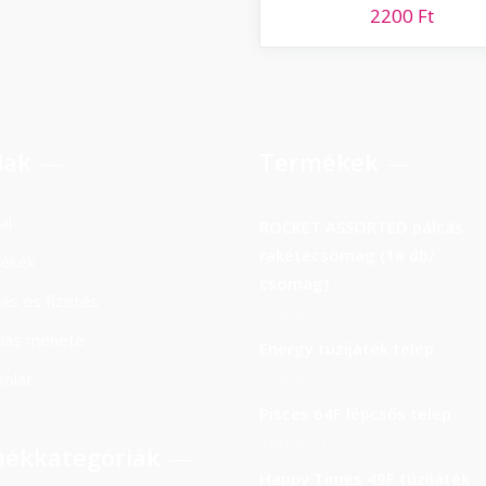
2200
Ft
lak
Termékek
al
ROCKET ASSORTED pálcás
rakétecsomag (18 db/
ékek
csomag)
ítás és fizetés
23900
Ft
rlás menete
Energy tüzijáték telep
85000
Ft
olat
Pisces 64F lépcsős telep
38000
Ft
ékkategóriák
Happy Times 49F tüzijáték