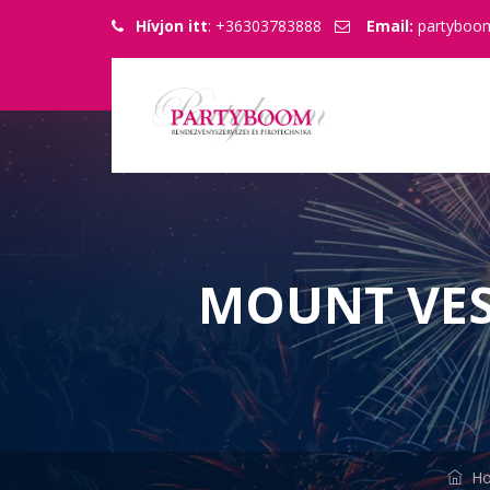
Hívjon itt
: +36303783888
Email:
partyboo
MOUNT VES
Ho