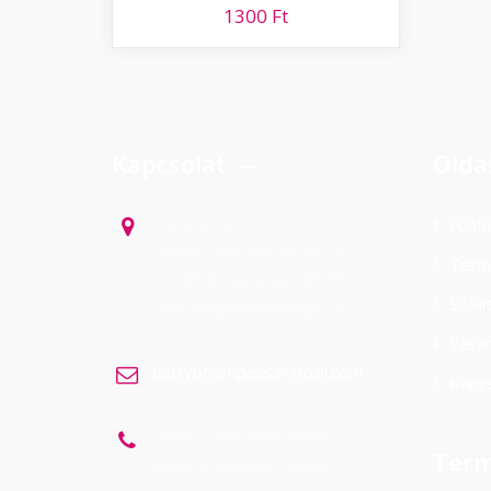
1300
Ft
Kapcsolat
Olda
Partyboom
Főold
Rendezvényszervezés és
Term
Pirotechnikai szaküzlet 7631.
Száll
Pécs Nagypostavölgyi út 1.
Vásá
partyboompecs@gmail.com
Kapcs
Mobil 1: +36306324565
Term
Mobil 2: +36303783888