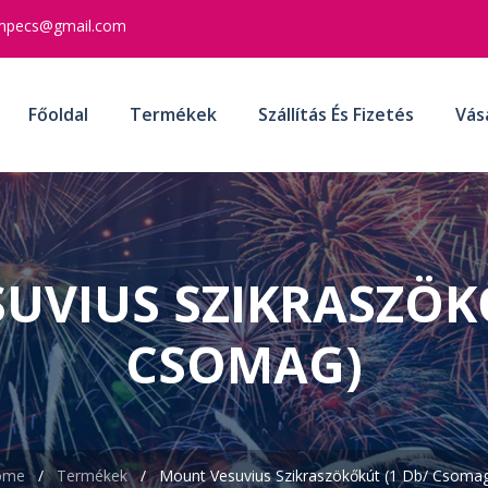
mpecs@gmail.com
Főoldal
Termékek
Szállítás És Fizetés
Vás
UVIUS SZIKRASZÖKŐ
CSOMAG)
me
/
Termékek
/
Mount Vesuvius Szikraszökőkút (1 Db/ Csoma