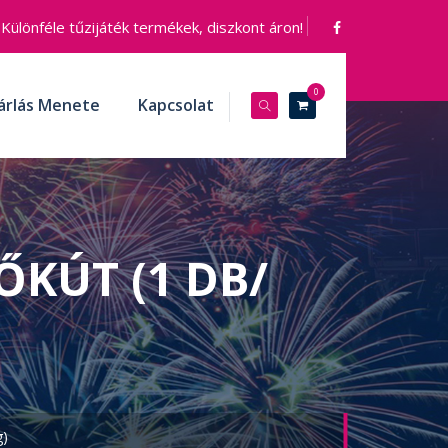
Különféle tűzijáték termékek, diszkont áron!
0
árlás Menete
Kapcsolat
KÚT (1 DB/
g)