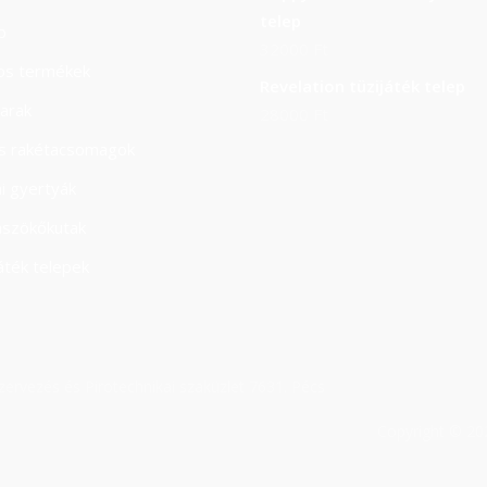
telep
b
32000
Ft
os termékek
Revelation tüzijáték telep
arak
28000
Ft
ás rakétacsomagok
i gyertyák
aszökőkutak
áték telepek
rvezés és Pirotechnikai szaküzlet 7631. Pécs
Copyright © 20