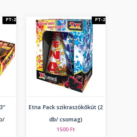
PT-2
PT-2
3″
Etna Pack szikraszökőkút (2
b/
db/ csomag)
1500
Ft