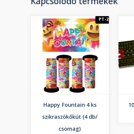
Kapcsolódó termékek
PT-2
Happy Fountain 4 ks
10
szikraszökőkút (4 db/
csomag)