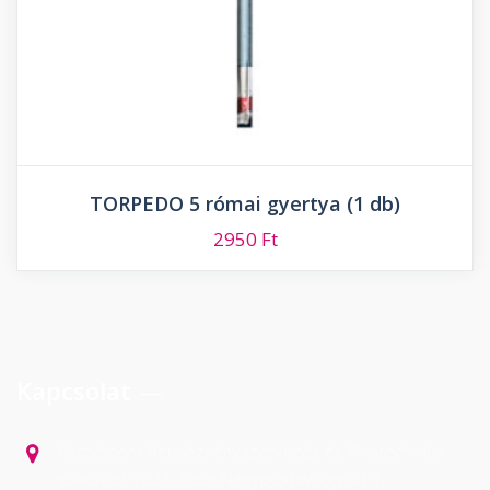
TORPEDO 5 római gyertya (1 db)
2950
Ft
Kapcsolat
Partyboom Rendezvényszervezés és Pirotechnikai
szaküzlet 7631. Pécs Nagypostavölgyi út 1.