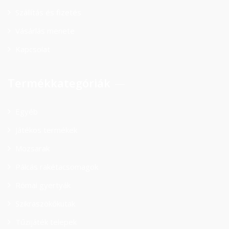
Szállítás és fizetés
Vásárlás menete
Kapcsolat
Termékkategóriák
Egyéb
Játékos termékek
Mozsarak
Pálcás rakétacsomagok
Római gyertyák
Szikraszökőkutak
Tűzijáték telepek