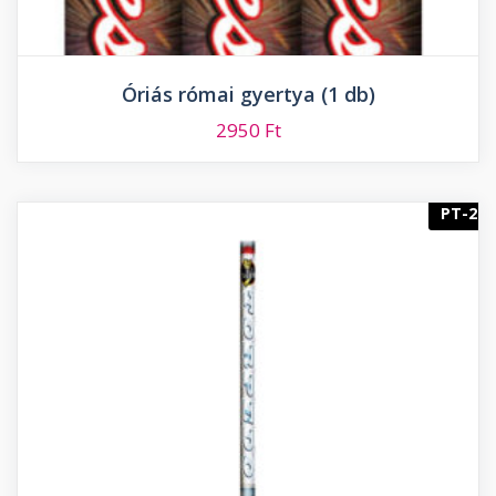
Óriás római gyertya (1 db)
2950
Ft
PT-2