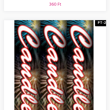
360
Ft
PT-2