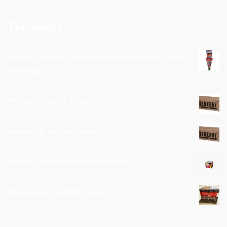
Termékek
ROCKET ASSORTED pálcás rakétecsomag (18 db/
csomag)
23900
Ft
Energy tüzijáték telep
85000
Ft
Pisces 64F lépcsős telep
38000
Ft
Happy Times 49F tüzijáték telep
32000
Ft
Revelation tüzijáték telep
28000
Ft