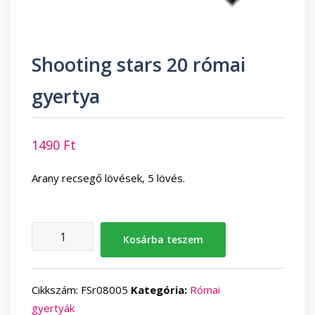
Shooting stars 20 római
gyertya
1490
Ft
Arany recsegő lövések, 5 lövés.
Shooting
Kosárba teszem
stars
20
római
Cikkszám:
FSr08005
Kategória:
Római
gyertya
gyertyák