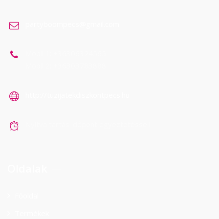
partyboompecs@gmail.com
Mobil 1: +36306324565
Mobil 2: +36303783888
http://tuzijatekdiszkontpecs.hu
Nyitva tartás időpont egyeztetéssel!
Oldalak
Főoldal
Termékek