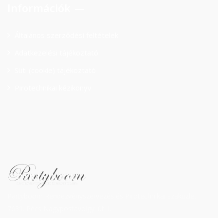
Információk
Általános szerződési feltételek
Adatkezelési tájékoztató
Süti (cookie) tájékoztató
Pirotechnikai kézikönyv
Partyboom Rendezvényszervezés és Pirotechnikai szaküzlet
7631. Pécs Nagypostavölgyi út 1.