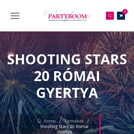
0
SHOOTING STARS
20 RÓMAI
GYERTYA
Home
/
Termékek
/
Shooting Stars 20 Római
Gyertya