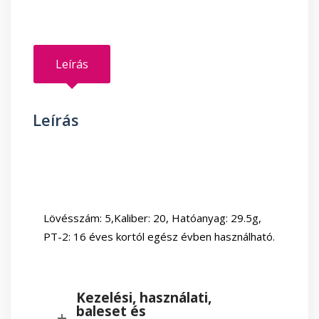
mennyiség
Leírás
Leírás
Lövésszám: 5,Kaliber: 20, Hatóanyag: 29.5g,
PT-2: 16 éves kortól egész évben használható.
Kezelési, használati,
baleset és