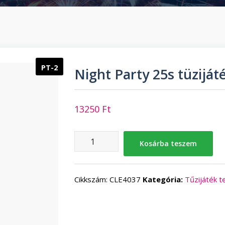
PT-2
Night Party 25s tüziját
13250
Ft
Night
Kosárba teszem
Party
25s
tüzijáték
Cikkszám:
CLE4037
Kategória:
Tűzijáték t
telep
mennyiség