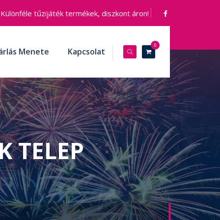
Különféle tűzijáték termékek, diszkont áron!
0
árlás Menete
Kapcsolat
K TELEP