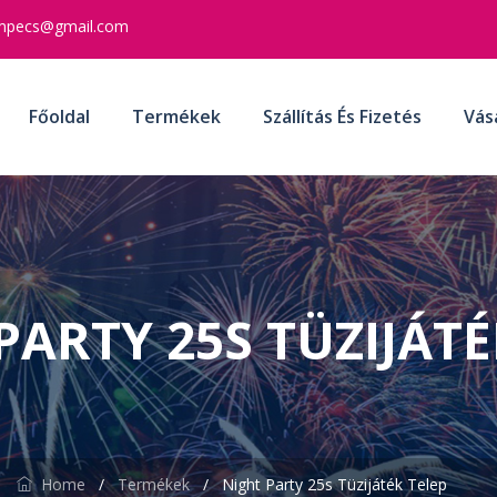
mpecs@gmail.com
Főoldal
Termékek
Szállítás És Fizetés
Vás
PARTY 25S TÜZIJÁTÉ
Home
/
Termékek
/
Night Party 25s Tüzijáték Telep