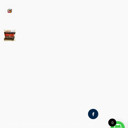
0
21. Minden Jog Fenntartva. Készítette: Netgo Systems