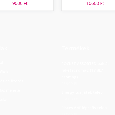
9000
Ft
10600
Ft
lak
Termékek
al
ROCKET ASSORTED pálcás
rakétecsomag (18 db/
ékek
csomag)
ítás és fizetés
23900
Ft
rlás menete
Energy tüzijáték telep
85000
Ft
olat
Pisces 64F lépcsős telep
38000
Ft