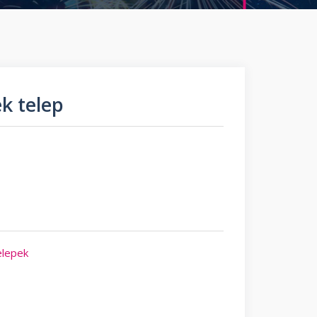
ék telep
elepek