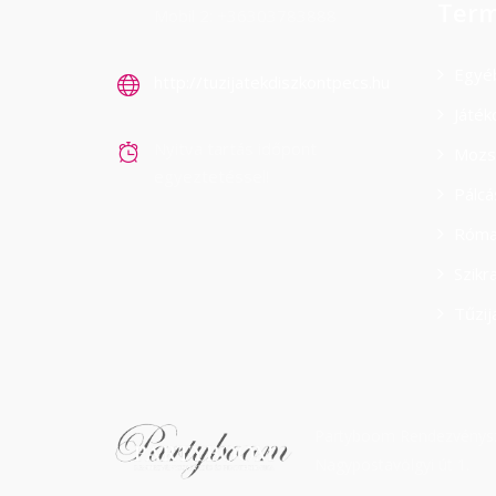
Term
Mobil 2: +36303783888
Egyé
http://tuzijatekdiszkontpecs.hu
Játék
Nyitva tartás időpont
Mozs
egyeztetéssel!
Pálc
Róma
Szikr
Tűzij
Partyboom Rendezvénysze
Nagypostavölgyi út 1.