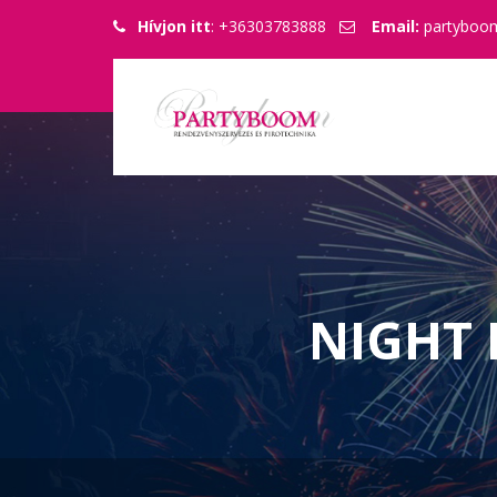
Hívjon itt
: +36303783888
Email:
partyboo
NIGHT 