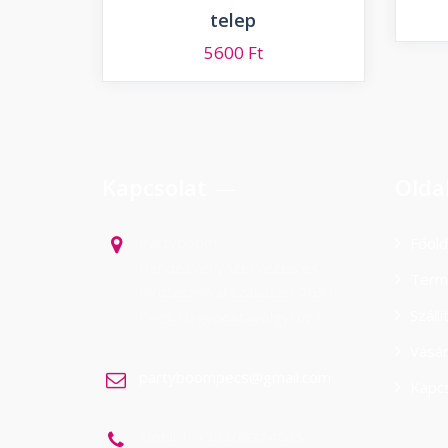
telep
5600
Ft
Kapcsolat
Olda
Partyboom
Főold
Rendezvényszervezés és
Term
Pirotechnikai szaküzlet 7631.
Száll
Pécs Nagypostavölgyi út 1.
Vásá
partyboompecs@gmail.com
Kapcs
Mobil 1: +36306324565