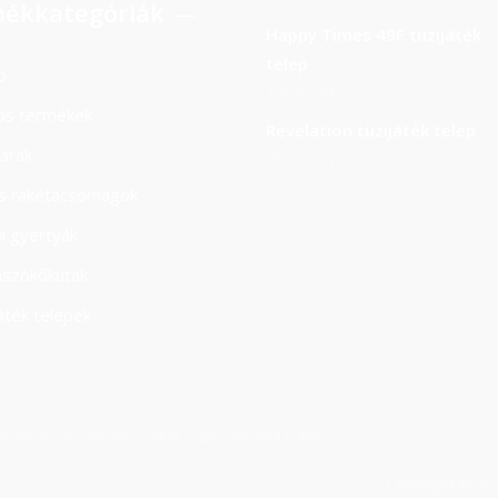
ékkategóriák
Happy Times 49F tüzijáték
telep
b
32000
Ft
os termékek
Revelation tüzijáték telep
arak
28000
Ft
ás rakétacsomagok
i gyertyák
aszökőkutak
áték telepek
rvezés és Pirotechnikai szaküzlet 7631. Pécs
Copyright © 20