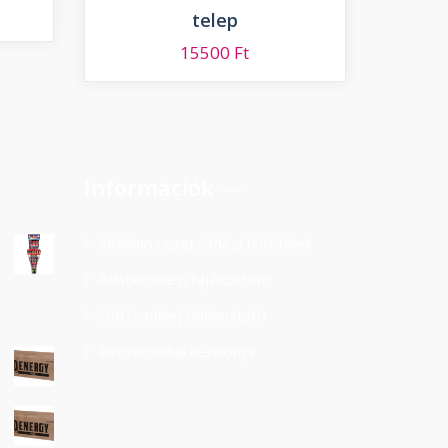
telep
15500
Ft
Információk
Általános szerződési feltételek
Adatkezelési tájékoztató
Süti (cookie) tájékoztató
Pirotechnikai kézikönyv