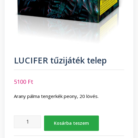
LUCIFER tűzijáték telep
5100
Ft
Arany pálma tengerkék peony, 20 lövés.
LUCIFER
Kosárba teszem
tűzijáték
telep