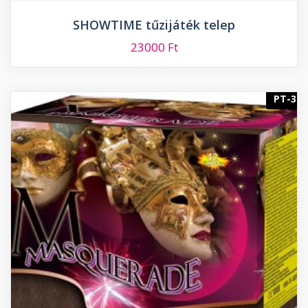
SHOWTIME tűzijáték telep
23000
Ft
PT-3