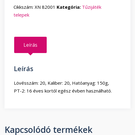
mennyiség
Cikkszám:
XN 82001
Kategória:
Tűzijáték
telepek
Leírás
Leírás
Lövésszám: 20, Kaliber: 20, Hatóanyag: 150g,
PT-2: 16 éves kortól egész évben használható.
Kapcsolódó termékek