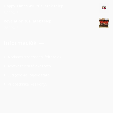
Happy Times 49F tüzijáték telep
32000
Ft
Revelation tüzijáték telep
28000
Ft
Információk
Általános szerződési feltételek
Adatkezelési tájékoztató
Süti (cookie) tájékoztató
Pirotechnikai kézikönyv