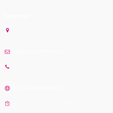
Kapcsolat
Partyboom Rendezvényszervezés és Pirotechnikai
szaküzlet 7631. Pécs Nagypostavölgyi út 1.
partyboompecs@gmail.com
Mobil 1: +36306324565
Mobil 2: +36303783888
http://tuzijatekdiszkontpecs.hu
Nyitva tartás időpont egyeztetéssel!