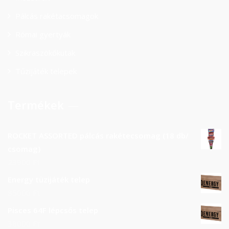
Pálcás rakétacsomagok
Római gyertyák
Szikraszökőkutak
Tűzijáték telepek
Termékek
ROCKET ASSORTED pálcás rakétecsomag (18 db/
csomag)
23900
Ft
Energy tüzijáték telep
85000
Ft
Pisces 64F lépcsős telep
38000
Ft