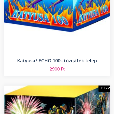
Katyusa/ ECHO 100s tűzijáték telep
2900
Ft
PT-2