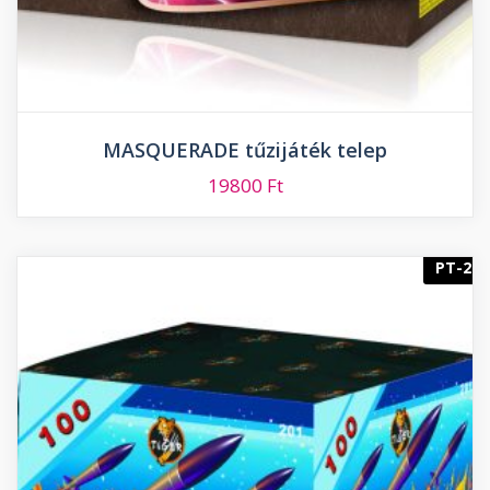
MASQUERADE tűzijáték telep
19800
Ft
PT-2