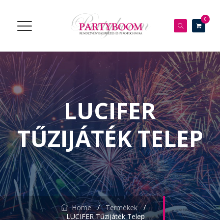
0
LUCIFER
TŰZIJÁTÉK TELEP
Home
/
Termékek
/
LUCIFER Tűzijáték Telep